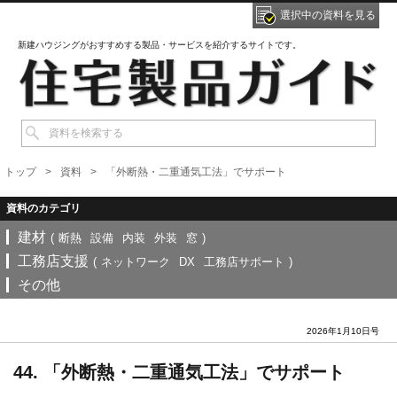
選択中の資料を見る
新建ハウジングがおすすめする製品・サービスを紹介するサイトです。
トップ
資料
「外断熱・二重通気工法」でサポート
建材
(
断熱
設備
内装
外装
窓
)
工務店支援
(
ネットワーク
DX
工務店サポート
)
その他
2026年1月10日号
44. 「外断熱・二重通気工法」でサポート