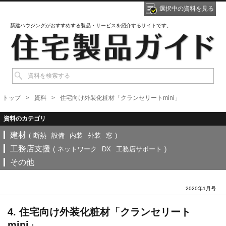
選択中の資料を見る
新建ハウジングがおすすめする製品・サービスを紹介するサイトです。
トップ
資料
住宅向け外装化粧材「クランセリートmini」
建材
(
断熱
設備
内装
外装
窓
)
工務店支援
(
ネットワーク
DX
工務店サポート
)
その他
2020年1月号
4. 住宅向け外装化粧材「クランセリート
mini」