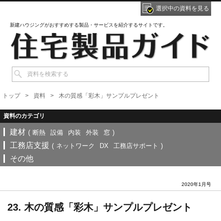
選択中の資料を見る
新建ハウジングがおすすめする製品・サービスを紹介するサイトです。
トップ
資料
木の質感「彩木」サンプルプレゼント
建材
(
断熱
設備
内装
外装
窓
)
工務店支援
(
ネットワーク
DX
工務店サポート
)
その他
2020年1月号
23. 木の質感「彩木」サンプルプレゼント