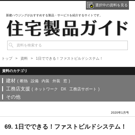
選択中の資料を見る
新建ハウジングがおすすめする製品・サービスを紹介するサイトです。
トップ
資料
1日でできる！ファストビルドシステム！
建材
(
断熱
設備
内装
外装
窓
)
工務店支援
(
ネットワーク
DX
工務店サポート
)
その他
2020年1月号
69. 1日でできる！ファストビルドシステム！