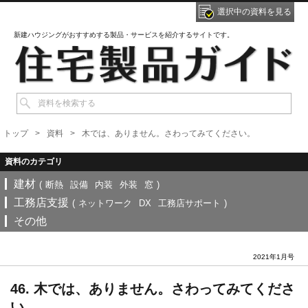
選択中の資料を見る
新建ハウジングがおすすめする製品・サービスを紹介するサイトです。
トップ
資料
木では、ありません。さわってみてください。
建材
(
断熱
設備
内装
外装
窓
)
工務店支援
(
ネットワーク
DX
工務店サポート
)
その他
2021年1月号
46. 木では、ありません。さわってみてくださ
い。