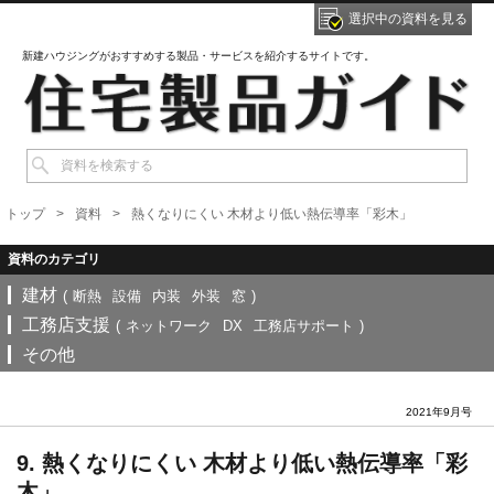
選択中の資料を見る
新建ハウジングがおすすめする製品・サービスを紹介するサイトです。
トップ
資料
熱くなりにくい 木材より低い熱伝導率「彩木」
建材
(
断熱
設備
内装
外装
窓
)
工務店支援
(
ネットワーク
DX
工務店サポート
)
その他
2021年9月号
9. 熱くなりにくい 木材より低い熱伝導率「彩
木」