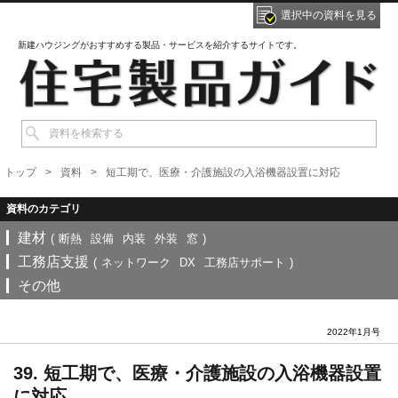
選択中の資料を見る
新建ハウジングがおすすめする製品・サービスを紹介するサイトです。
トップ
資料
短工期で、医療・介護施設の入浴機器設置に対応
建材
(
断熱
設備
内装
外装
窓
)
工務店支援
(
ネットワーク
DX
工務店サポート
)
その他
2022年1月号
39. 短工期で、医療・介護施設の入浴機器設置
に対応