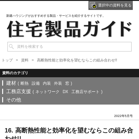
選択中の資料を見る
新建ハウジングがおすすめする製品・サービスを紹介するサイトです。
トップ
資料
高断熱性能と効率化を望むならこの組み合わせ!!
建材
(
断熱
設備
内装
外装
窓
)
工務店支援
(
ネットワーク
DX
工務店サポート
)
その他
2022年5月号
16. 高断熱性能と効率化を望むならこの組み合
わせ!!