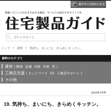
選択中の資料を見る
新建ハウジングがおすすめする製品・サービスを紹介するサイトです。
トップ
資料
気持ち、まいにち、きらめくキッチン。
建材
(
断熱
設備
内装
外装
窓
)
工務店支援
(
ネットワーク
DX
工務店サポート
)
その他
2022年7月号
19. 気持ち、まいにち、きらめくキッチン。