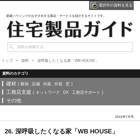
選択中の資料を見る
新建ハウジングがおすすめする製品・サービスを紹介するサイトです。
トップ
資料
深呼吸したくなる家「WB HOUSE」
建材
(
断熱
設備
内装
外装
窓
)
工務店支援
(
ネットワーク
DX
工務店サポート
)
その他
2022年7月号
26. 深呼吸したくなる家「WB HOUSE」