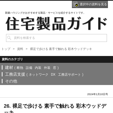
選択中の資料を見る
新建ハウジングがおすすめする製品・サービスを紹介するサイトです。
トップ
資料
裸足で歩ける 素手で触れる 彩木ウッドデッキ
建材
(
断熱
設備
内装
外装
窓
)
工務店支援
(
ネットワーク
DX
工務店サポート
)
その他
2024年1月10日号
26. 裸足で歩ける 素手で触れる 彩木ウッドデ
ッキ